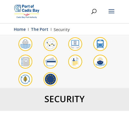
Home
Ι
The Port
Ι
Security
SECURITY