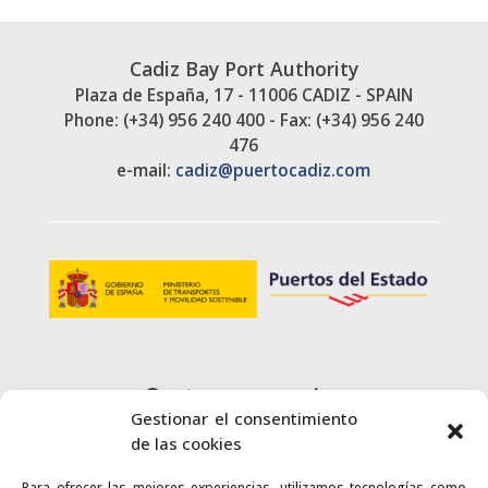
Cadiz Bay Port Authority
Plaza de España, 17 - 11006 CADIZ - SPAIN
Phone: (+34) 956 240 400 - Fax: (+34) 956 240
476
e-mail:
cadiz@puertocadiz.com
Customer service
Gestionar el consentimiento
+34 900 720 415
de las cookies
Para ofrecer las mejores experiencias, utilizamos tecnologías como