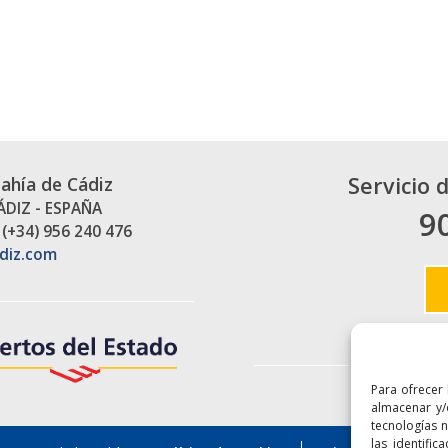
Servicio 
Bahía de Cádiz
CÁDIZ - ESPAÑA
9
 (+34) 956 240 476
diz.com
Para ofrecer
Enlaces
almacenar y/
tecnologías 
las identific