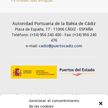
« Entradas más antiguas
Autoridad Portuaria de la Bahía de Cádiz
Plaza de España, 17 - 11006 CÁDIZ - ESPAÑA
Teléfono: (+34) 956 240 400 - Fax: (+34) 956 240
476
e-mail:
cadiz@puertocadiz.com
Servicio de Atención al Cliente
Gestionar el consentimiento
900 720 415
de las cookies