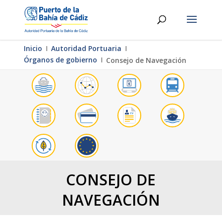
Inicio
Ι
Autoridad Portuaria
Ι
Órganos de gobierno
Ι
Consejo de Navegación
CONSEJO DE
NAVEGACIÓN