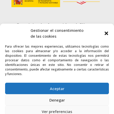
Servicio de Atención al Cliente
Gestionar el consentimiento
900 720 415
de las cookies
Para ofrecer las mejores experiencias, utilizamos tecnologías como
CONTACTO
las cookies para almacenar y/o acceder a la información del
dispositivo. El consentimiento de estas tecnologías nos permitirá
procesar datos como el comportamiento de navegación o las
identificaciones únicas en este sitio. No consentir o retirar el
consentimiento, puede afectar negativamente a ciertas características
y funciones.
Enlaces
Accesibilidad
Mapa Web
Aceptar
Denegar
2024 © Autoridad Portuaria de la Bahía
Política de cookies
Aviso legal
Ver preferencias