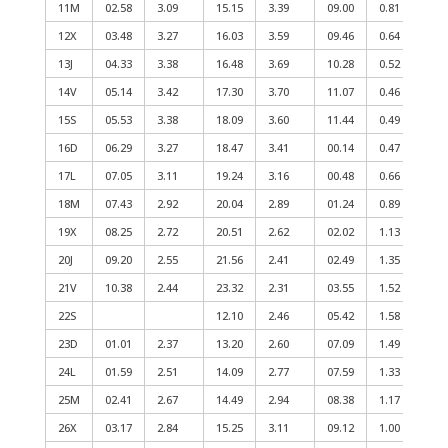
11M
02.58
3.09
15.15
3.39
09.00
0.81
2
12X
03.48
3.27
16.03
3.59
09.46
0.64
2
13J
04.33
3.38
16.48
3.69
10.28
0.52
2
14V
05.14
3.42
17.30
3.70
11.07
0.46
2
15S
05.53
3.38
18.09
3.60
11.44
0.49
16D
06.29
3.27
18.47
3.41
00.14
0.47
1
17L
07.05
3.11
19.24
3.16
00.48
0.66
1
18M
07.43
2.92
20.04
2.89
01.24
0.89
1
19X
08.25
2.72
20.51
2.62
02.02
1.13
1
20J
09.20
2.55
21.56
2.41
02.49
1.35
1
21V
10.38
2.44
23.32
2.31
03.55
1.52
1
22S
12.10
2.46
05.42
1.58
1
23D
01.01
2.37
13.20
2.60
07.09
1.49
1
24L
01.59
2.51
14.09
2.77
07.59
1.33
2
25M
02.41
2.67
14.49
2.94
08.38
1.17
2
26X
03.17
2.84
15.25
3.11
09.12
1.00
2