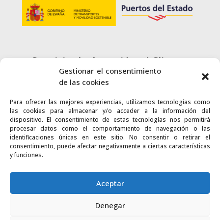
Servicio de Atención al Cliente
Gestionar el consentimiento
900 720 415
de las cookies
Para ofrecer las mejores experiencias, utilizamos tecnologías como
CONTACTO
las cookies para almacenar y/o acceder a la información del
dispositivo. El consentimiento de estas tecnologías nos permitirá
procesar datos como el comportamiento de navegación o las
identificaciones únicas en este sitio. No consentir o retirar el
consentimiento, puede afectar negativamente a ciertas características
y funciones.
Enlaces
Accesibilidad
Mapa Web
Aceptar
Denegar
2024 © Autoridad Portuaria de la Bahía