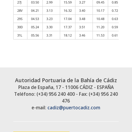
27J
03.50
2.99
15.59
3.27
09.45
0.85
2
28V
04.21
3.13
16.32
3.40
10.17
0.72
2
29S
04.53
3.23
17.04
3.48
10.48
0.63
2
30D
05.24
3.30
17.37
3.51
11.20
0.59
2
31L
05.56
3.31
18.12
3.46
11.53
0.61
Autoridad Portuaria de la Bahía de Cádiz
Plaza de España, 17 - 11006 CÁDIZ - ESPAÑA
Teléfono: (+34) 956 240 400 - Fax: (+34) 956 240
476
e-mail:
cadiz@puertocadiz.com