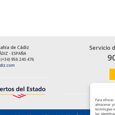
Servicio 
Bahía de Cádiz
CÁDIZ - ESPAÑA
9
 (+34) 956 240 476
diz.com
Para ofrecer
Enlaces
almacenar y/
tecnologías 
las identific