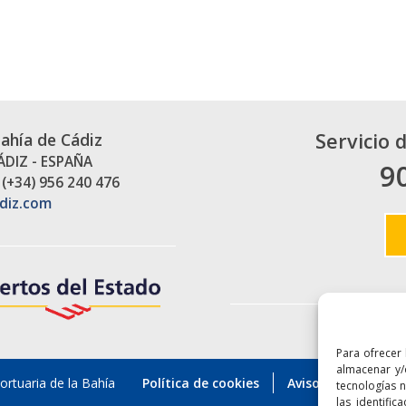
Servicio 
Bahía de Cádiz
CÁDIZ - ESPAÑA
9
 (+34) 956 240 476
diz.com
Enlaces
Para ofrecer
almacenar y/
rtuaria de la Bahía
Política de cookies
Aviso legal
Pol
tecnologías 
las identific