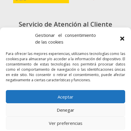
Servicio de Atención al Cliente
900 720 415
Gestionar el consentimiento
de las cookies
CONTACTO
Para ofrecer las mejores experiencias, utilizamos tecnologías como las
cookies para almacenar y/o acceder a la información del dispositivo. El
consentimiento de estas tecnologías nos permitirá procesar datos
como el comportamiento de navegación o las identificaciones únicas
en este sitio. No consentir o retirar el consentimiento, puede afectar
negativamente a ciertas características y funciones.
Enlaces
Accesibilidad
Mapa Web
Aceptar
Denegar
2024 © Autoridad Portuaria de la Bahía
Política de cookies
Aviso legal
Ver preferencias
Política de privacidad