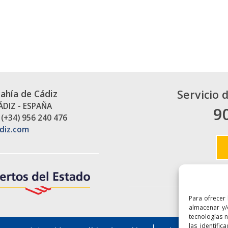
Servicio 
Bahía de Cádiz
CÁDIZ - ESPAÑA
9
 (+34) 956 240 476
diz.com
Para ofrecer
Enlaces
almacenar y/
tecnologías 
las identific