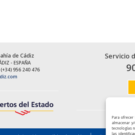
Servicio 
Bahía de Cádiz
CÁDIZ - ESPAÑA
9
 (+34) 956 240 476
diz.com
Para ofrecer
Enlaces
almacenar y/
tecnologías 
las identific