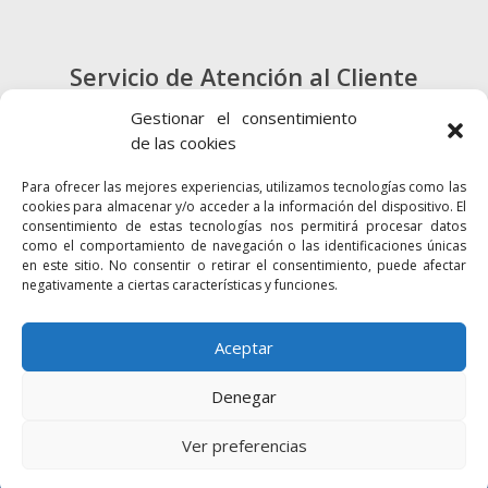
Servicio de Atención al Cliente
900 720 415
Gestionar el consentimiento
de las cookies
CONTACTO
Para ofrecer las mejores experiencias, utilizamos tecnologías como las
cookies para almacenar y/o acceder a la información del dispositivo. El
consentimiento de estas tecnologías nos permitirá procesar datos
como el comportamiento de navegación o las identificaciones únicas
en este sitio. No consentir o retirar el consentimiento, puede afectar
negativamente a ciertas características y funciones.
Enlaces
Accesibilidad
Mapa Web
Aceptar
Denegar
2024 © Autoridad Portuaria de la Bahía
Política de cookies
Aviso legal
Ver preferencias
Política de privacidad