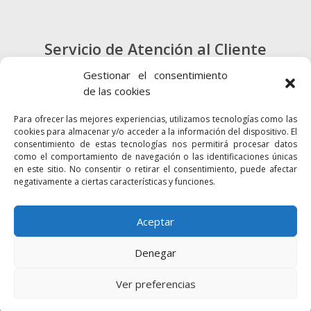
Servicio de Atención al Cliente
900 720 415
Gestionar el consentimiento
de las cookies
CONTACTO
Para ofrecer las mejores experiencias, utilizamos tecnologías como las
cookies para almacenar y/o acceder a la información del dispositivo. El
consentimiento de estas tecnologías nos permitirá procesar datos
como el comportamiento de navegación o las identificaciones únicas
en este sitio. No consentir o retirar el consentimiento, puede afectar
negativamente a ciertas características y funciones.
Enlaces
Accesibilidad
Mapa Web
Aceptar
Denegar
2024 © Autoridad Portuaria de la Bahía
Política de cookies
Aviso legal
Ver preferencias
Política de privacidad