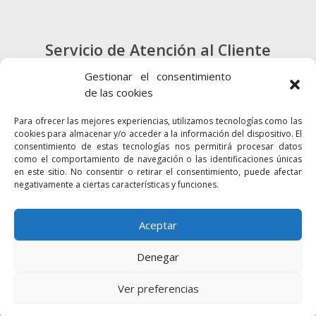
Servicio de Atención al Cliente
900 720 415
Gestionar el consentimiento
de las cookies
CONTACTO
Para ofrecer las mejores experiencias, utilizamos tecnologías como las
cookies para almacenar y/o acceder a la información del dispositivo. El
consentimiento de estas tecnologías nos permitirá procesar datos
como el comportamiento de navegación o las identificaciones únicas
en este sitio. No consentir o retirar el consentimiento, puede afectar
negativamente a ciertas características y funciones.
Enlaces
Accesibilidad
Mapa Web
Aceptar
Denegar
2024 © Autoridad Portuaria de la Bahía
Política de cookies
Aviso legal
Ver preferencias
Política de privacidad