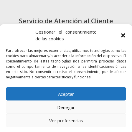
Servicio de Atención al Cliente
900 720 415
Gestionar el consentimiento
de las cookies
CONTACTO
Para ofrecer las mejores experiencias, utilizamos tecnologías como las
cookies para almacenar y/o acceder a la información del dispositivo. El
consentimiento de estas tecnologías nos permitirá procesar datos
como el comportamiento de navegación o las identificaciones únicas
en este sitio. No consentir o retirar el consentimiento, puede afectar
negativamente a ciertas características y funciones.
Enlaces
Accesibilidad
Mapa Web
Aceptar
Denegar
2024 © Autoridad Portuaria de la Bahía
Política de cookies
Aviso legal
Ver preferencias
Política de privacidad