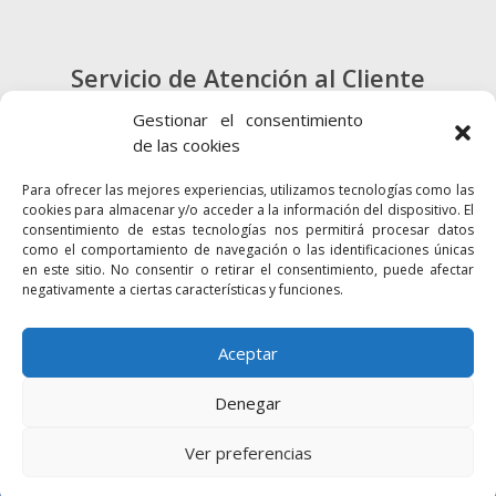
Servicio de Atención al Cliente
900 720 415
Gestionar el consentimiento
de las cookies
CONTACTO
Para ofrecer las mejores experiencias, utilizamos tecnologías como las
cookies para almacenar y/o acceder a la información del dispositivo. El
consentimiento de estas tecnologías nos permitirá procesar datos
como el comportamiento de navegación o las identificaciones únicas
en este sitio. No consentir o retirar el consentimiento, puede afectar
negativamente a ciertas características y funciones.
Enlaces
Accesibilidad
Mapa Web
Aceptar
Denegar
2024 © Autoridad Portuaria de la Bahía
Política de cookies
Aviso legal
Ver preferencias
Política de privacidad