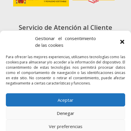
Servicio de Atención al Cliente
900 720 415
Gestionar el consentimiento
de las cookies
CONTACTO
Para ofrecer las mejores experiencias, utilizamos tecnologías como las
cookies para almacenar y/o acceder a la información del dispositivo. El
consentimiento de estas tecnologías nos permitirá procesar datos
como el comportamiento de navegación o las identificaciones únicas
en este sitio. No consentir o retirar el consentimiento, puede afectar
negativamente a ciertas características y funciones.
Enlaces
Accesibilidad
Mapa Web
Aceptar
Denegar
2024 © Autoridad Portuaria de la Bahía
Política de cookies
Aviso legal
Ver preferencias