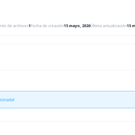
nto de archivos
1
Fecha de creación
15 mayo, 2020
Última actualización
15 
cionada!