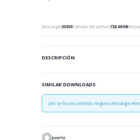
Descargar
35303
Tamaño del archivo
728.69 KB
Recue
DESCRIPCIÓN
SIMILAR DOWNLOADS
¡No se ha encontrado ninguna descarga rela
puerto