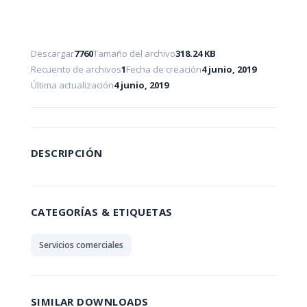
Descargar
7760
Tamaño del archivo
318.24 KB
Recuento de archivos
1
Fecha de creación
4 junio, 2019
Última actualización
4 junio, 2019
DESCRIPCIÓN
CATEGORÍAS & ETIQUETAS
Servicios comerciales
SIMILAR DOWNLOADS