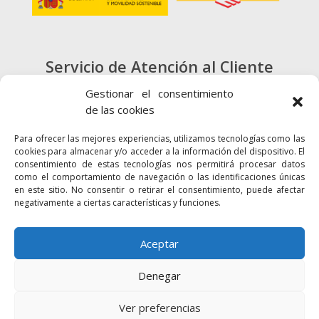
Servicio de Atención al Cliente
900 720 415
Gestionar el consentimiento
de las cookies
CONTACTO
Para ofrecer las mejores experiencias, utilizamos tecnologías como las
cookies para almacenar y/o acceder a la información del dispositivo. El
consentimiento de estas tecnologías nos permitirá procesar datos
como el comportamiento de navegación o las identificaciones únicas
en este sitio. No consentir o retirar el consentimiento, puede afectar
negativamente a ciertas características y funciones.
Enlaces
Accesibilidad
Mapa Web
Aceptar
Denegar
2024 © Autoridad Portuaria de la Bahía
Política de cookies
Aviso legal
Ver preferencias