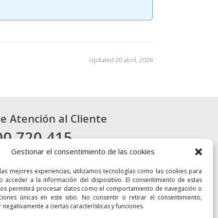
Updated 20 abril, 2026
de Atención al Cliente
00 720 415
Gestionar el consentimiento de las cookies
CONTACTO
 las mejores experiencias, utilizamos tecnologías como las cookies para
o acceder a la información del dispositivo. El consentimiento de estas
nos permitirá procesar datos como el comportamiento de navegación o
aciones únicas en este sitio. No consentir o retirar el consentimiento,
 negativamente a ciertas características y funciones.