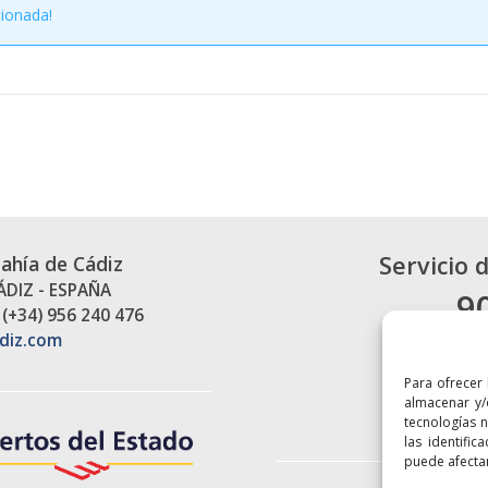
cionada!
Servicio 
Bahía de Cádiz
CÁDIZ - ESPAÑA
9
 (+34) 956 240 476
diz.com
Para ofrecer
almacenar y/
tecnologías 
las identific
puede afectar