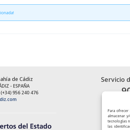
cionada!
Servicio 
Bahía de Cádiz
CÁDIZ - ESPAÑA
9
 (+34) 956 240 476
diz.com
Para ofrecer
almacenar y/
tecnologías 
las identific