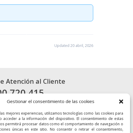
Updated 20 abril, 2026
de Atención al Cliente
00 720 415
Gestionar el consentimiento de las cookies
CONTACTO
 las mejores experiencias, utilizamos tecnologías como las cookies para
o acceder a la información del dispositivo. El consentimiento de estas
nos permitirá procesar datos como el comportamiento de navegación o
aciones únicas en este sitio. No consentir o retirar el consentimiento,