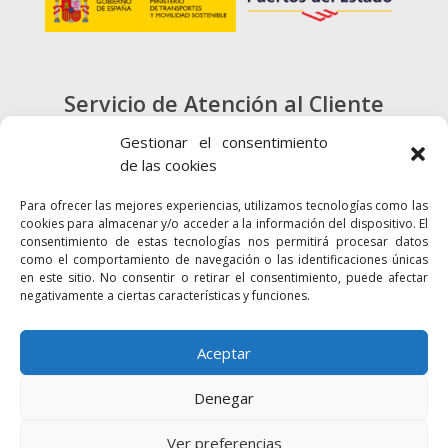
Servicio de Atención al Cliente
900 720 415
Gestionar el consentimiento
de las cookies
CONTACTO
Para ofrecer las mejores experiencias, utilizamos tecnologías como las
cookies para almacenar y/o acceder a la información del dispositivo. El
consentimiento de estas tecnologías nos permitirá procesar datos
como el comportamiento de navegación o las identificaciones únicas
en este sitio. No consentir o retirar el consentimiento, puede afectar
negativamente a ciertas características y funciones.
Enlaces
Accesibilidad
Mapa Web
Aceptar
Denegar
2024 © Autoridad Portuaria de la Bahía
Política de cookies
Aviso legal
Ver preferencias