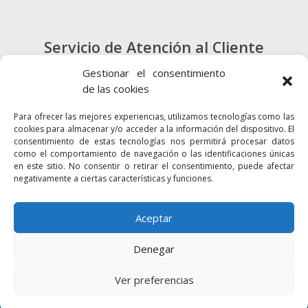
Servicio de Atención al Cliente
900 720 415
Gestionar el consentimiento
de las cookies
CONTACTO
Para ofrecer las mejores experiencias, utilizamos tecnologías como las
cookies para almacenar y/o acceder a la información del dispositivo. El
consentimiento de estas tecnologías nos permitirá procesar datos
como el comportamiento de navegación o las identificaciones únicas
en este sitio. No consentir o retirar el consentimiento, puede afectar
negativamente a ciertas características y funciones.
Enlaces
Accesibilidad
Mapa Web
Aceptar
Denegar
2024 © Autoridad Portuaria de la Bahía
Política de cookies
Aviso legal
Ver preferencias
Política de privacidad